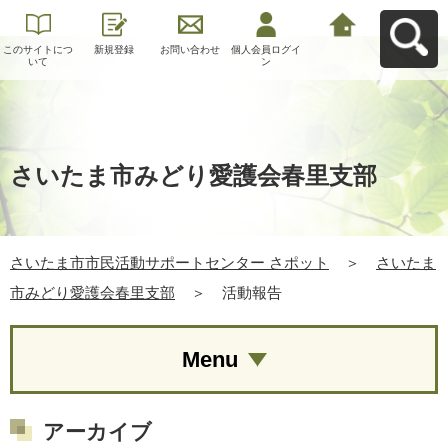
このサイトにつ
新規登録
お問い合わせ
個人会員ログイ
さいたま市市民
いて
ン
活動サポートセ
ンター さポット
へ戻る
さいたま市みどり愛護会春里支部
さいたま市市民活動サポートセンター さポット
＞
さいたま
市みどり愛護会春里支部
＞
活動報告
Menu
アーカイブ