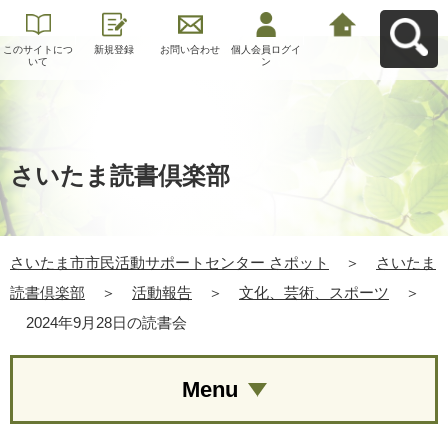
このサイトにつ
新規登録
お問い合わせ
個人会員ログイ
さいたま市市民
いて
ン
活動サポートセ
ンター さポット
へ戻る
さいたま読書倶楽部
さいたま市市民活動サポートセンター さポット
＞
さいたま
読書倶楽部
＞
活動報告
＞
文化、芸術、スポーツ
＞
2024年9月28日の読書会
Menu