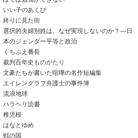
いい子のあくび
終りに見た街
選択的夫婦別姓は、なぜ実現しないのか？―日
本のジェンダー平等と政治
くちぶえ番長
裁判百年史ものがたり
文豪たちが書いた喧嘩の名作短編集
エイレングラフ弁護士の事件簿
流浪地球
ハラヘリ読書
稚児桜
はなとゆめ
戦の国