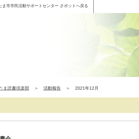
たま市市民活動サポートセンター さポットへ戻る
たま読書倶楽部
＞
活動報告
＞
2021年12月
読書会