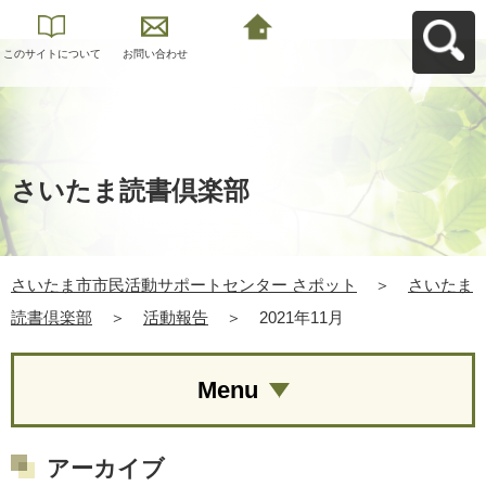
このサイトについて
お問い合わせ
さいたま市市民活動
サポートセンター さ
ポットへ戻る
さいたま読書倶楽部
さいたま市市民活動サポートセンター さポット
＞
さいたま
読書倶楽部
＞
活動報告
＞
2021年11月
Menu
アーカイブ