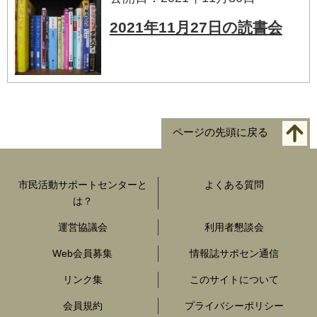
2021年11月27日の読書会
ページの先頭に戻る
市民活動サポートセンターと
よくある質問
は？
運営協議会
利用者懇談会
Web会員募集
情報誌サポセン通信
リンク集
このサイトについて
会員規約
プライバシーポリシー