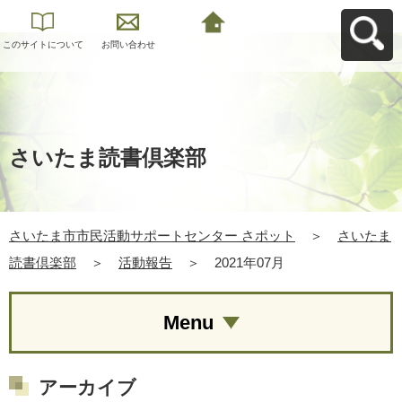
このサイトについて
お問い合わせ
さいたま市市民活動
サポートセンター さ
ポットへ戻る
さいたま読書倶楽部
さいたま市市民活動サポートセンター さポット
＞
さいたま
読書倶楽部
＞
活動報告
＞
2021年07月
Menu
アーカイブ