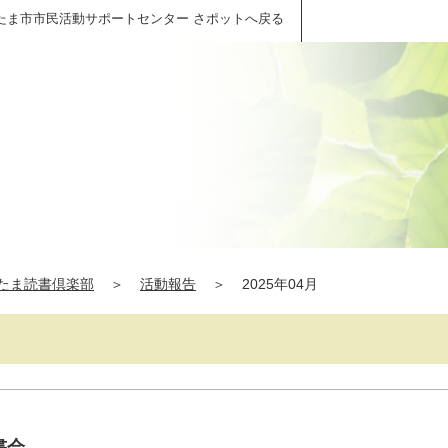
たま市市民活動サポートセンター さポットへ戻る
たま読書倶楽部
＞
活動報告
＞
2025年04月
書会