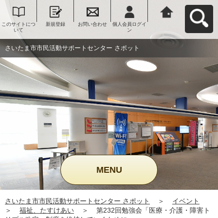
このサイトにつ
新規登録
お問い合わせ
個人会員ログイ
さいたま市市民
いて
ン
活動サポートセ
ンター さポット
へ戻る
さいたま市市民活動サポートセンター さポット
MENU
さいたま市市民活動サポートセンター さポット
＞
イベント
＞
福祉、たすけあい
＞
第232回勉強会「医療・介護・障害ト