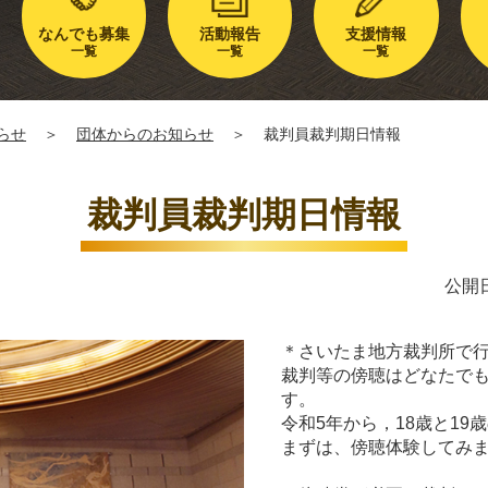
なんでも募集
活動報告
支援情報
一覧
一覧
一覧
らせ
＞
団体からのお知らせ
＞
裁判員裁判期日情報
裁判員裁判期日情報
公開日
＊さいたま地方裁判所で
裁判等の傍聴はどなたで
す。
令和5年から，18歳と1
まずは、傍聴体験してみ