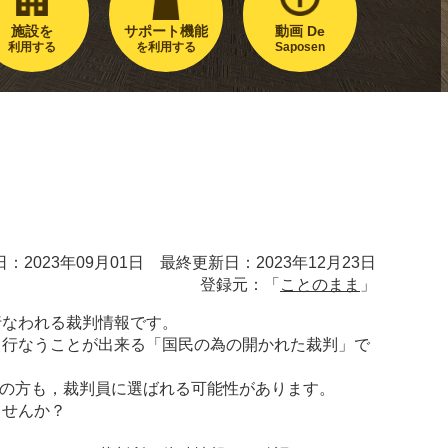
施設を
サポート機能
動画 De
利用する
を利用する
Saposen
：2023年09月01日 最終更新日：2023年12月23日
登録元：「
ことのまま
」
行なわれる裁判情報です。
も行なうことが出来る「国民の為の開かれた裁判」で
9歳の方も，裁判員に選ばれる可能性があります。
ませんか？