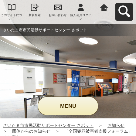
このサイトにつ
新規登録
お問い合わせ
個人会員ログイ
さいたま市市民
いて
ン
活動サポートセ
ンター さポット
へ戻る
さいたま市市民活動サポートセンター さポット
MENU
さいたま市市民活動サポートセンター さポット
＞
お知らせ
＞
団体からのお知らせ
＞
「全国犯罪被害者支援フォーラム」