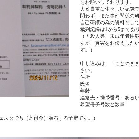
をお願いしております。
大変貴重な生々しい記録
問わず、また事件関係の
自己研鑽の為の資料とし
裁判記録は1から5まであ
（＊殺人等、未成年者性
すが、真実をお伝えした
す。）
申し込みは、「ことのま
さい。
住所
氏名
年齢
連絡先・携帯番号、ある
希望冊子号数と数量
フェスタでも（寄付金）頒布する予定です。）