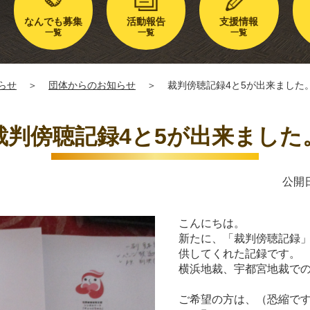
なんでも募集
活動報告
支援情報
一覧
一覧
一覧
らせ
＞
団体からのお知らせ
＞
裁判傍聴記録4と5が出来ました
裁判傍聴記録4と5が出来ました
公開日
こんにちは。
新たに、「裁判傍聴記録」
供してくれた記録です。
横浜地裁、宇都宮地裁で
ご希望の方は、（恐縮です