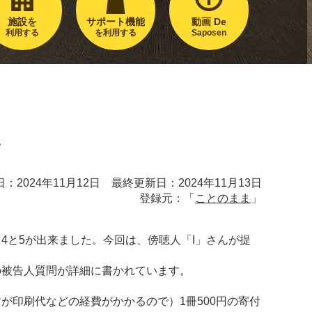
施設を
サポート機能
動画 De
利用する
を利用する
Saposen
。
。
：2024年11月12日 最終更新日：2024年11月13日
登録元：「
ことのまま
」
4と5が出来ました。今回は、傍聴人「I」さんが提
の被告人質問が詳細に書かれています。
が印刷代などの経費がかかるので）1冊500円の寄付