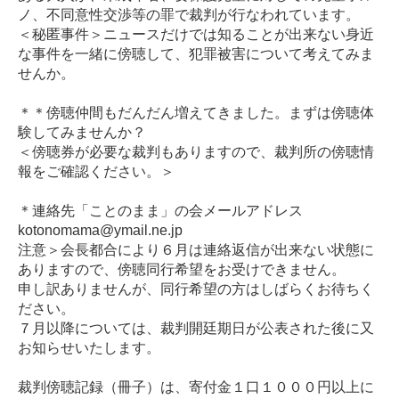
ノ、不同意性交渉等の罪で裁判が行なわれています。
＜秘匿事件＞ニュースだけでは知ることが出来ない身近
な事件を一緒に傍聴して、犯罪被害について考えてみま
せんか。
＊＊傍聴仲間もだんだん増えてきました。まずは傍聴体
験してみませんか？
＜傍聴券が必要な裁判もありますので、裁判所の傍聴情
報をご確認ください。＞
＊連絡先「ことのまま」の会メールアドレス
kotonomama@ymail.ne.jp
注意＞会長都合により６月は連絡返信が出来ない状態に
ありますので、傍聴同行希望をお受けできません。
申し訳ありませんが、同行希望の方はしばらくお待ちく
ださい。
７月以降については、裁判開廷期日が公表された後に又
お知らせいたします。
裁判傍聴記録（冊子）は、寄付金１口１０００円以上に