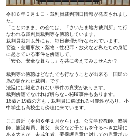
令和６年６月１日・裁判員裁判期日情報が発表されまし
た。
「ことのまま」の会では、「さいたま地方裁判所」で行
なわれる裁判員裁判等を傍聴しています。
裁判員裁判以外にも、毎日審理が行なわれています。
窃盗・交通事故・薬物・性犯罪・放火など私たちの身近
に起きている事件を傍聴して、
「安心、安全な暮らし」を共に考えてみませんか？
裁判等の傍聴はどなたでも行なうことが出来る「国民の
為の開かれた裁判」です。
法廷には報道されない事件の真実があります。
裁判傍聴でなければ解らない秘匿事件もあります。
18歳と19歳の方も，裁判員に選ばれる可能性があり、小
中学生も高校生も傍聴に来ています。
ここ最近（令和６年１月から）は、公立学校教師、塾講
師、施設職員、養父、実父など子どもを守るべき立場に
ある大人が、未成年者、要保護児童に対しての児童ポル