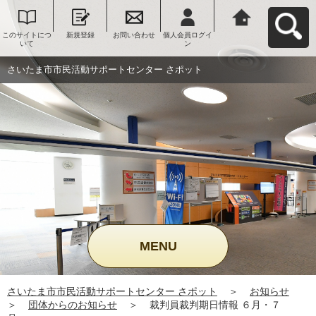
このサイトにつ
新規登録
お問い合わせ
個人会員ログイ
さいたま市市民
いて
ン
活動サポートセ
ンター さポット
へ戻る
さいたま市市民活動サポートセンター さポット
MENU
さいたま市市民活動サポートセンター さポット
＞
お知らせ
＞
団体からのお知らせ
＞
裁判員裁判期日情報 ６月・７