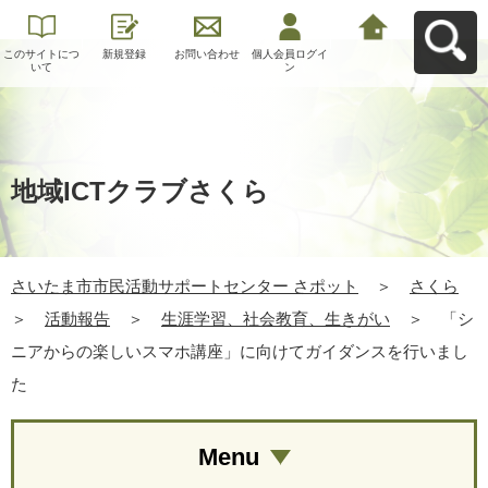
このサイトにつ
新規登録
お問い合わせ
個人会員ログイ
さいたま市市民
いて
ン
活動サポートセ
ンター さポット
へ戻る
地域ICTクラブさくら
さいたま市市民活動サポートセンター さポット
＞
さくら
＞
活動報告
＞
生涯学習、社会教育、生きがい
＞
「シ
ニアからの楽しいスマホ講座」に向けてガイダンスを行いまし
た
Menu