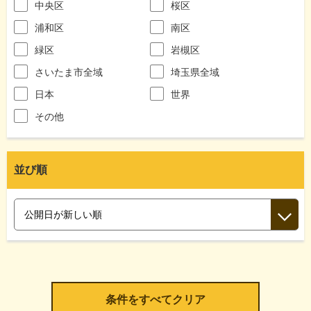
中央区
桜区
浦和区
南区
緑区
岩槻区
さいたま市全域
埼玉県全域
日本
世界
その他
並び順