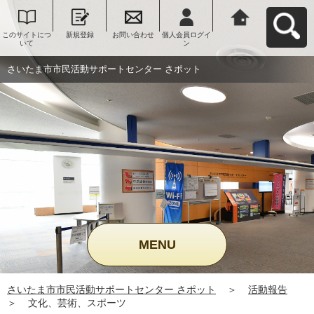
このサイトにつ
新規登録
お問い合わせ
個人会員ログイ
さいたま市市民
いて
ン
活動サポートセ
ンター さポット
へ戻る
さいたま市市民活動サポートセンター さポット
MENU
さいたま市市民活動サポートセンター さポット
＞
活動報告
＞
文化、芸術、スポーツ