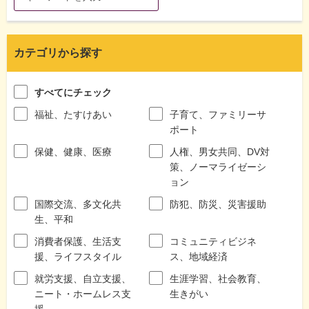
カテゴリから探す
すべてにチェック
福祉、たすけあい
子育て、ファミリーサ
ポート
保健、健康、医療
人権、男女共同、DV対
策、ノーマライゼーシ
ョン
国際交流、多文化共
防犯、防災、災害援助
生、平和
消費者保護、生活支
コミュニティビジネ
援、ライフスタイル
ス、地域経済
就労支援、自立支援、
生涯学習、社会教育、
ニート・ホームレス支
生きがい
援