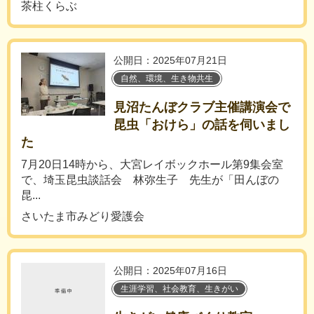
茶柱くらぶ
公開日：2025年07月21日
自然、環境、生き物共生
見沼たんぼクラブ主催講演会で
昆虫「おけら」の話を伺いまし
た
7月20日14時から、大宮レイボックホール第9集会室
で、埼玉昆虫談話会 林弥生子 先生が「田んぼの
昆...
さいたま市みどり愛護会
公開日：2025年07月16日
生涯学習、社会教育、生きがい