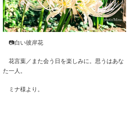
📷白い彼岸花
花言葉／また会う日を楽しみに。思うはあな
た一人。
ミナ様より。