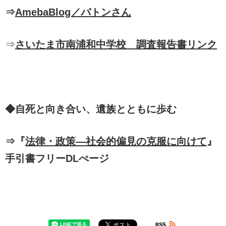
⇒
AmebaBlog／バトンさん
⇒
さいたま市南浦和中学校 調査報告書リンク
◆自死と向き合い、遺族とともに歩む
⇒『
法律・政策―社会的偏見の克服に向けて
』
手引書フリーDLぺージ