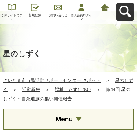
このサイトにつ
新規登録
お問い合わせ
個人会員ログイ
さいたま市市民
いて
ン
活動サポートセ
ンター さポット
へ戻る
星のしずく
さいたま市市民活動サポートセンター さポット
＞
星のしず
く
＞
活動報告
＞
福祉、たすけあい
＞
第44回 星の
しずく＊自死遺族の集い開催報告
Menu