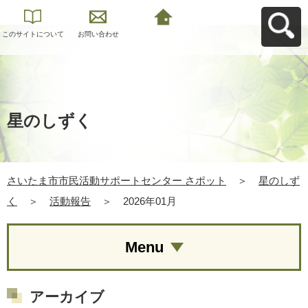
このサイトについて
お問い合わせ
さいたま市市民活動
サポートセンター さ
ポットへ戻る
星のしずく
さいたま市市民活動サポートセンター さポット
＞
星のしず
く
＞
活動報告
＞
2026年01月
Menu
アーカイブ