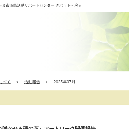
たま市市民活動サポートセンター さポットへ戻る
しずく
＞
活動報告
＞
2025年07月
布で咲かせる蓮の花』アートワーク開催報告