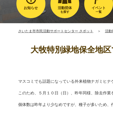
お知らせ
活動団体
イベント
を探す
一覧
さいたま市市民活動サポートセンター さポット
＞
活動
大牧特別緑地保全地区
マスコミでも話題になっている外来植物ナガミヒナ
このため、５月１０日（日）、昨年同様、除去作業
個体数は昨年より少なめですが、種子が多いため、