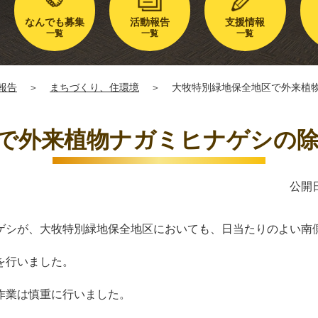
なんでも募集
活動報告
支援情報
一覧
一覧
一覧
報告
＞
まちづくり、住環境
＞
大牧特別緑地保全地区で外来植
で外来植物ナガミヒナゲシの
公開日
ゲシが、大牧特別緑地保全地区においても、日当たりのよい南
を行いました。
作業は慎重に行いました。