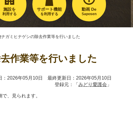
施設を
サポート機能
動画 De
利用する
を利用する
Saposen
物ナガミヒナゲシの除去作業等を行いました
除去作業等を行いました
：2026年05月10日 最終更新日：2026年05月10日
登録元：「
みどり愛護会
」
側で、見られます。