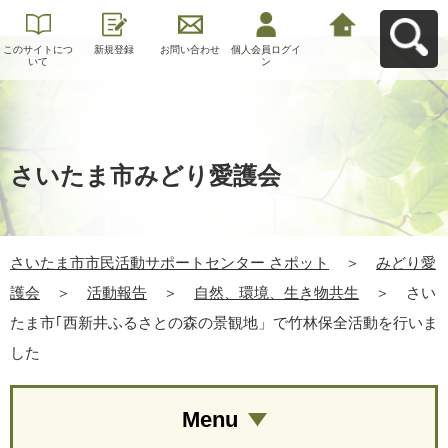
このサイトにつ
新規登録
お問い合わせ
個人会員ログイ
さいたま市市民
いて
ン
活動サポートセ
ンター さポット
へ戻る
さいたま市みどり愛護会
さいたま市市民活動サポートセンター さポット
＞
みどり愛
護会
＞
活動報告
＞
自然、環境、生き物共生
＞
さい
たま市｢西新井ふるさとの森の景観地」で竹林保全活動を行いま
した
Menu