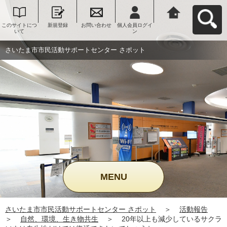
このサイトにつ
新規登録
お問い合わせ
個人会員ログイ
さいたま市市民
いて
ン
活動サポートセ
ンター さポット
へ戻る
さいたま市市民活動サポートセンター さポット
MENU
さいたま市市民活動サポートセンター さポット
＞
活動報告
＞
自然、環境、生き物共生
＞
20年以上も減少しているサクラ