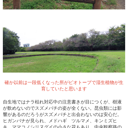
確か以前は一段低くなった所がビオトープで湿生植物が生
育していたと思います
自生地ではナラ枯れ対応中の注意書きが目につくが、樹液
が飲めないのでスズメバチの姿が全くない。昆虫類には影
響があるのだろうがスズメバチと出会わないのは安心だ。
ヒガンバナが見られ、メドハギ ツルマメ、キンミズヒ
キ、ママコノシリヌグイの小さな花もあり、中央観察路の