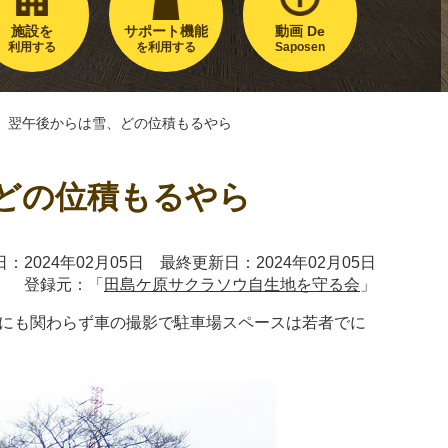
施設を
サポート機能
動画 De
利用する
を利用する
Saposen
く、翌午後からは雪、どの位積もるやら
、どの位積もるやら
：2024年02月05日 最終更新日：2024年02月05日
登録元：「
田島ケ原サクラソウ自生地を守る会
」
さにも関わらず車の撮影で駐車場スペースは若者でに