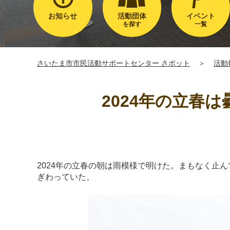
お知らせ
活動団体
イベント
を探す
一覧
さいたま市市民活動サポートセンター さポット
＞
活動
2024年の立春
2024年の立春の朝は雨模様で明けた。まもなく止
ぎわっていた。