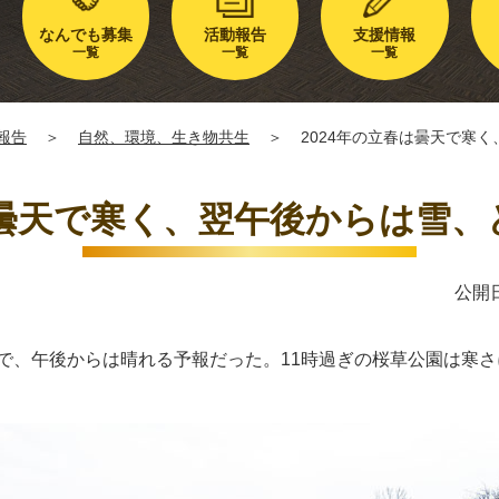
なんでも募集
活動報告
支援情報
一覧
一覧
一覧
報告
＞
自然、環境、生き物共生
＞
2024年の立春は曇天で寒
は曇天で寒く、翌午後からは雪
公開日
んで、午後からは晴れる予報だった。11時過ぎの桜草公園は寒