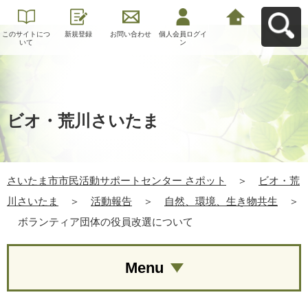
このサイトにつ
新規登録
お問い合わせ
個人会員ログイ
さいたま市市民
いて
ン
活動サポートセ
ンター さポット
へ戻る
ビオ・荒川さいたま
さいたま市市民活動サポートセンター さポット
＞
ビオ・荒
川さいたま
＞
活動報告
＞
自然、環境、生き物共生
＞
ボランティア団体の役員改選について
Menu