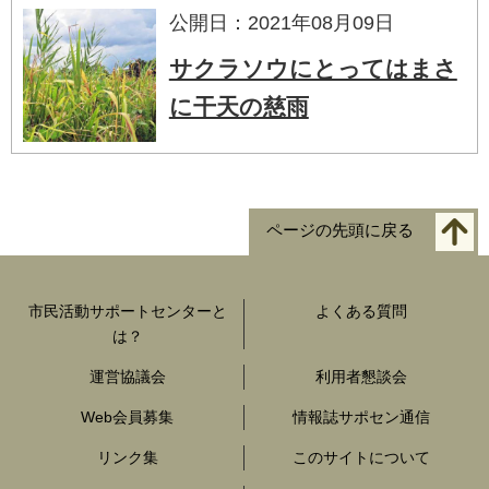
公開日：2021年08月09日
サクラソウにとってはまさ
に干天の慈雨
ページの先頭に戻る
市民活動サポートセンターと
よくある質問
は？
運営協議会
利用者懇談会
Web会員募集
情報誌サポセン通信
リンク集
このサイトについて