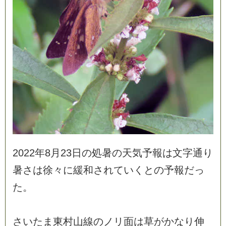
2
0
2
2
年
8
月
2
3
日
の
処
暑
の
天
気
予
報
は
文
字
通
り
暑
さ
は
徐
々
に
緩
和
さ
れ
て
い
く
と
の
予
報
だ
っ
た
。
さ
い
た
ま
東
村
山
線
の
ノ
リ
面
は
草
が
か
な
り
伸