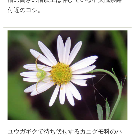
付
近
の
ヨ
シ
。
ユ
ウ
ガ
ギ
ク
で
待
ち
伏
せ
す
る
カ
ニ
グ
モ
科
の
ハ