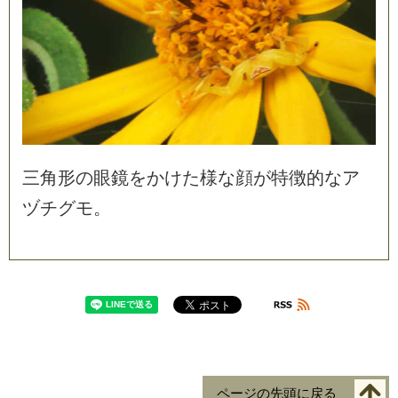
三
角
形
の
眼
鏡
を
か
け
た
様
な
顔
が
特
徴
的
な
ア
ヅ
チ
グ
モ
。
ページの先頭に戻る