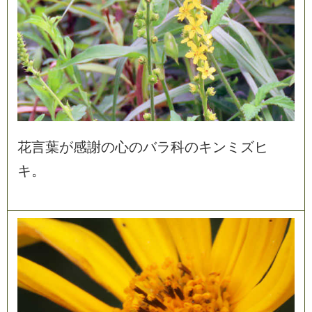
花
言
葉
が
感
謝
の
心
の
バ
ラ
科
の
キ
ン
ミ
ズ
ヒ
キ
。