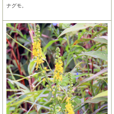
ナ
グ
モ
。