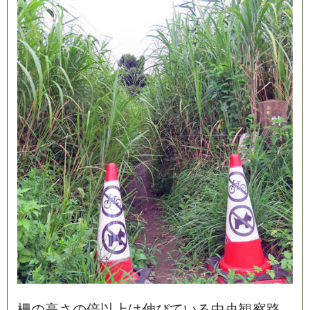
柵
の
高
さ
の
倍
以
上
は
伸
び
て
い
る
中
央
観
察
路