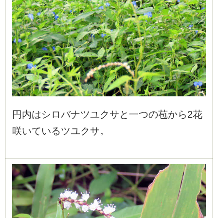
円
内
は
シ
ロ
バ
ナ
ツ
ユ
ク
サ
と
一
つ
の
苞
か
ら
2
花
咲
い
て
い
る
ツ
ユ
ク
サ
。