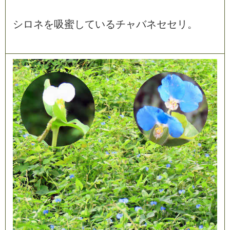
シ
ロ
ネ
を
吸
蜜
し
て
い
る
チ
ャ
バ
ネ
セ
セ
リ
。