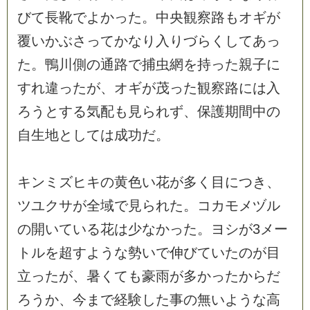
び
て
長
靴
で
よ
か
っ
た
。
中
央
観
察
路
も
オ
ギ
が
覆
い
か
ぶ
さ
っ
て
か
な
り
入
り
づ
ら
く
し
て
あ
っ
た
。
鴨
川
側
の
通
路
で
捕
虫
網
を
持
っ
た
親
子
に
す
れ
違
っ
た
が
、
オ
ギ
が
茂
っ
た
観
察
路
に
は
入
ろ
う
と
す
る
気
配
も
見
ら
れ
ず
、
保
護
期
間
中
の
自
生
地
と
し
て
は
成
功
だ
。
キ
ン
ミ
ズ
ヒ
キ
の
黄
色
い
花
が
多
く
目
に
つ
き
、
ツ
ユ
ク
サ
が
全
域
で
見
ら
れ
た
。
コ
カ
モ
メ
ヅ
ル
の
開
い
て
い
る
花
は
少
な
か
っ
た
。
ヨ
シ
が
3
メ
ー
ト
ル
を
超
す
よ
う
な
勢
い
で
伸
び
て
い
た
の
が
目
立
っ
た
が
、
暑
く
て
も
豪
雨
が
多
か
っ
た
か
ら
だ
ろ
う
か
、
今
ま
で
経
験
し
た
事
の
無
い
よ
う
な
高