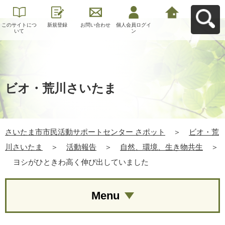
このサイトにつ
新規登録
お問い合わせ
個人会員ログイ
さいたま市市民
いて
ン
活動サポートセ
ンター さポット
へ戻る
ビオ・荒川さいたま
さいたま市市民活動サポートセンター さポット
＞
ビオ・荒
川さいたま
＞
活動報告
＞
自然、環境、生き物共生
＞
ヨシがひときわ高く伸び出していました
Menu