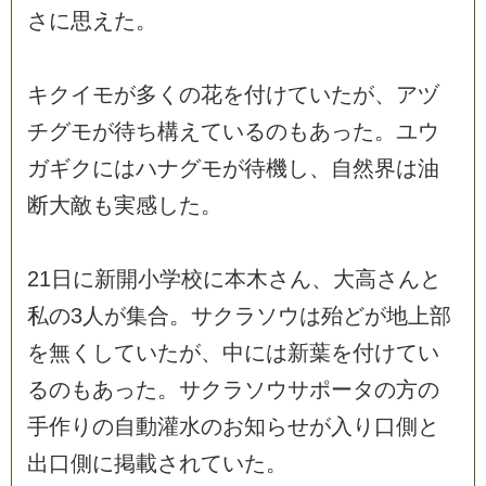
さ
に
思
え
た
。
キ
ク
イ
モ
が
多
く
の
花
を
付
け
て
い
た
が
、
ア
ヅ
チ
グ
モ
が
待
ち
構
え
て
い
る
の
も
あ
っ
た
。
ユ
ウ
ガ
ギ
ク
に
は
ハ
ナ
グ
モ
が
待
機
し
、
自
然
界
は
油
断
大
敵
も
実
感
し
た
。
2
1
日
に
新
開
小
学
校
に
本
木
さ
ん
、
大
高
さ
ん
と
私
の
3
人
が
集
合
。
サ
ク
ラ
ソ
ウ
は
殆
ど
が
地
上
部
を
無
く
し
て
い
た
が
、
中
に
は
新
葉
を
付
け
て
い
る
の
も
あ
っ
た
。
サ
ク
ラ
ソ
ウ
サ
ポ
ー
タ
の
方
の
手
作
り
の
自
動
灌
水
の
お
知
ら
せ
が
入
り
口
側
と
出
口
側
に
掲
載
さ
れ
て
い
た
。