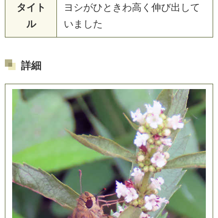
タイト
ヨ
シ
が
ひ
と
き
わ
高
く
伸
び
出
し
て
ル
い
ま
し
た
詳細