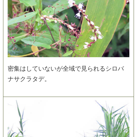
密
集
は
し
て
い
な
い
が
全
域
で
見
ら
れ
る
シ
ロ
バ
ナ
サ
ク
ラ
タ
デ
。