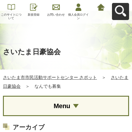
このサイトにつ
新規登録
お問い合わせ
個人会員ログイ
さいたま市市民
いて
ン
活動サポートセ
ンター さポット
へ戻る
さいたま日豪協会
さいたま市市民活動サポートセンター さポット
＞
さいたま
日豪協会
＞
なんでも募集
Menu
アーカイブ