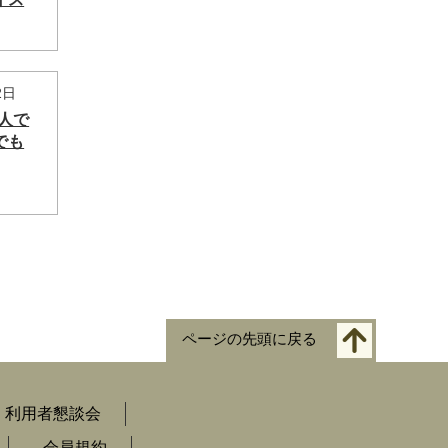
2日
人で
でも
ページの先頭に戻る
利用者懇談会
会員規約