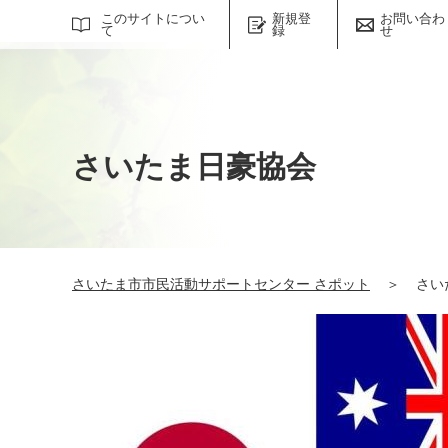
サイト内検索
このサイトについ
新規登
お問い合わ
て
録
せ
さいたま日豪協会
さいたま市市民活動サポートセンター さポット
＞
さい