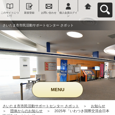
このサイトにつ
新規登録
お問い合わせ
個人会員ログイ
さいたま市市民
いて
ン
活動サポートセ
ンター さポット
へ戻る
さいたま市市民活動サポートセンター さポット
MENU
さいたま市市民活動サポートセンター さポット
＞
お知らせ
＞
団体からのお知らせ
＞
2025年「いわつき国際交流会日本