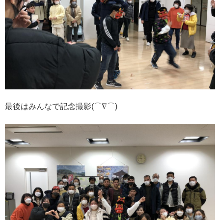
最後はみんなで記念撮影(⌒∇⌒)