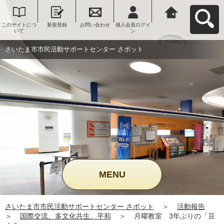
このサイトにつ
新規登録
お問い合わせ
個人会員ログイ
さいたま市市民
いて
ン
活動サポートセ
ンター さポット
へ戻る
さいたま市市民活動サポートセンター さポット
MENU
さいたま市市民活動サポートセンター さポット
＞
活動報告
＞
国際交流、多文化共生、平和
＞
月曜教室 3年ぶりの「豆