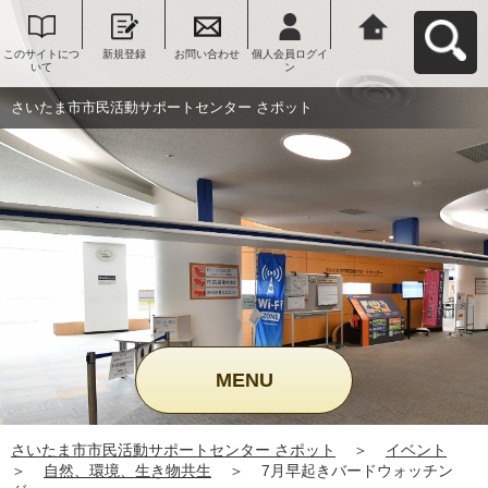
このサイトにつ
新規登録
お問い合わせ
個人会員ログイ
さいたま市市民
いて
ン
活動サポートセ
ンター さポット
へ戻る
さいたま市市民活動サポートセンター さポット
MENU
さいたま市市民活動サポートセンター さポット
＞
イベント
＞
自然、環境、生き物共生
＞
7月早起きバードウォッチン