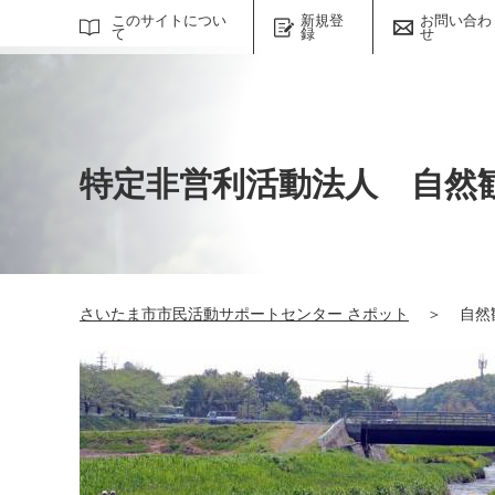
サイト内検索
このサイトについ
新規登
お問い合わ
て
録
せ
特定非営利活動法人 自然
さいたま市市民活動サポートセンター さポット
＞
自然