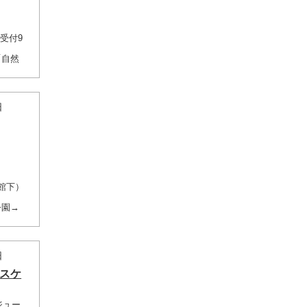
受付9
「自然
日
館下）
公園→
日
会スケ
ジュー