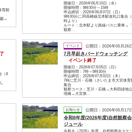
開催日：2026年06月10日（水）
開催時間：9時30分～15時
体育館
申込締切：2026年06月07日（日）
9時30分にJR高崎線北本駅改札口集合（
園→
時より）
ルート：北本駅より路線バスに乗車→
観察...
日
イベント
公開日：2026年05月26
了
7月早起きバードウォッチング
イベント終了
開催日：2026年07月05日（日）
開催時間：7時～8時30分
合（9
申込締切：2026年07月02日（木）
7時に芝川・石橋（さいたま市大宮体育
し
集合
観察コース：芝川・石橋→大和田緑地
境橋→大宮第...
日
お知らせ
公開日：2026年05月17
令和8年度(2026年度)自然観察
ジュール
令和８（2026）年度 自然観察会スケ