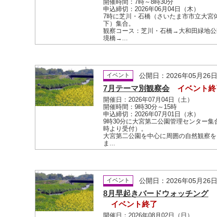
開催時間：7時～8時30分
申込締切：2026年06月04日（木）
7時に芝川・石橋（さいたま市市立大宮
下）集合。
観察コース：芝川・石橋→大和田緑地公
境橋→...
イベント
公開日：2026年05月26
7月テーマ別観察会
イベント終
開催日：2026年07月04日（土）
開催時間：9時30分～15時
申込締切：2026年07月01日（水）
9時30分に大宮第二公園管理センター集
時より受付）。
大宮第二公園を中心に周囲の自然観察を
ま...
イベント
公開日：2026年05月26
8月早起きバードウォッチング
イベント終了
開催日：2026年08月02日（日）