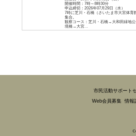
開催時間：7時～8時30分
申込締切：2026年07月29日（水）
7時に芝川・石橋（さいたま市大宮体育
集合。
観察コース：芝川・石橋→大和田緑地公
境橋→大宮...
市民活動サポート
Web会員募集
情報
C