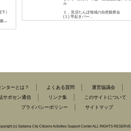
ル
館下）
１．見沼たんぼ地域の自然観察会
(１) 早起きバー...
園→
センターとは？
よくある質問
運営協議会
誌サポセン通信
リンク集
このサイトについて
プライバシーポリシー
サイトマップ
opyright
(c)
Saitama City Citizens Activities Support Center ALL RIGHTS RESERVE