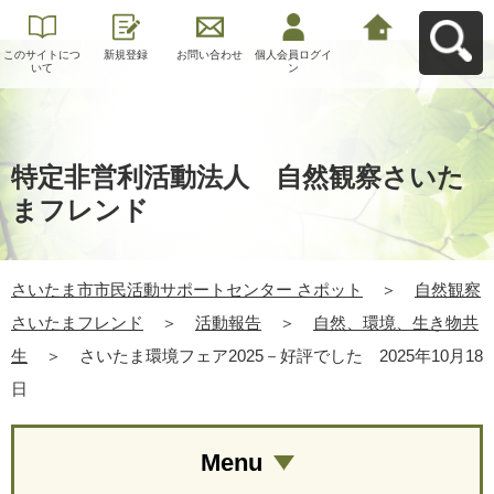
このサイトにつ
新規登録
お問い合わせ
個人会員ログイ
さいたま市市民
いて
ン
活動サポートセ
ンター さポット
へ戻る
特定非営利活動法人 自然観察さいた
まフレンド
さいたま市市民活動サポートセンター さポット
＞
自然観察
さいたまフレンド
＞
活動報告
＞
自然、環境、生き物共
生
＞
さいたま環境フェア2025－好評でした 2025年10月18
日
Menu