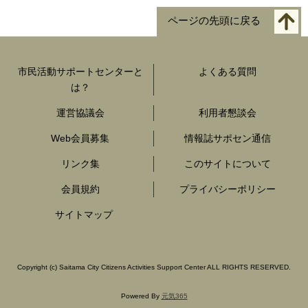
ページの先頭に戻る
市民活動サポートセンターと
よくある質問
は？
運営協議会
利用者懇談会
Web会員募集
情報誌サポセン通信
リンク集
このサイトについて
会員規約
プライバシーポリシー
サイトマップ
Copyright
(c)
Saitama City Citizens Activities Support Center ALL RIGHTS RESERVED.
Powered By
元気365