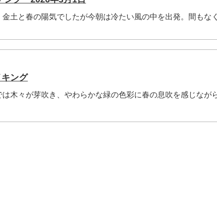
、金土と春の陽気でしたが今朝は冷たい風の中を出発。間もな
イキング
では木々が芽吹き、やわらかな緑の色彩に春の息吹を感じなが