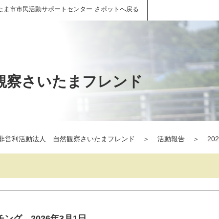
たま市市民活動サポートセンター さポットへ戻る
観察さいたまフレンド
非営利活動法人 自然観察さいたまフレンド
＞
活動報告
＞
20
ング 2026年3月1日