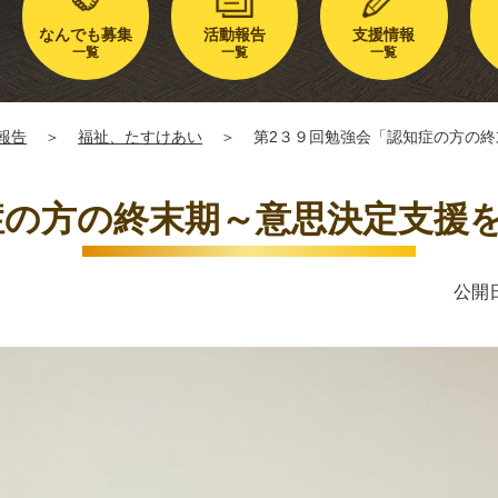
なんでも募集
活動報告
支援情報
一覧
一覧
一覧
報告
＞
福祉、たすけあい
＞
第2３９回勉強会「認知症の方の
症の方の終末期～意思決定支援
公開日