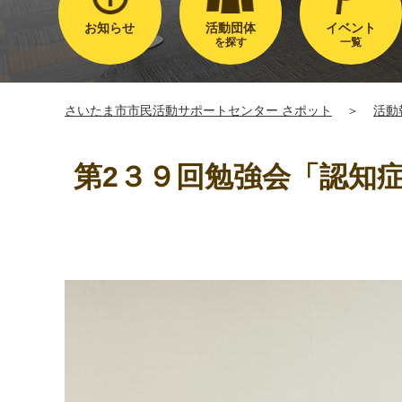
お知らせ
活動団体
イベント
を探す
一覧
さいたま市市民活動サポートセンター さポット
＞
活動
第2３９回勉強会「認知