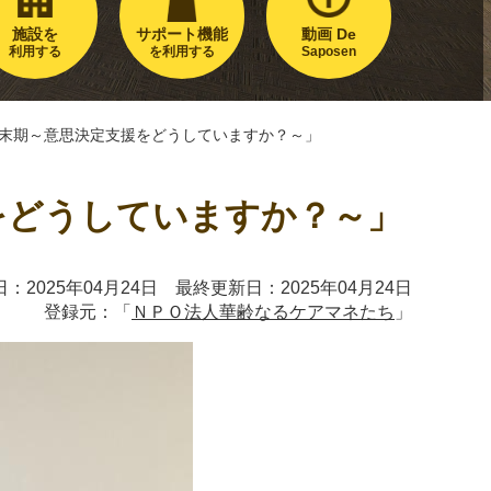
施設を
サポート機能
動画 De
利用する
を利用する
Saposen
終末期～意思決定支援をどうしていますか？～」
をどうしていますか？～」
：2025年04月24日 最終更新日：2025年04月24日
登録元：「
ＮＰＯ法人華齢なるケアマネたち
」