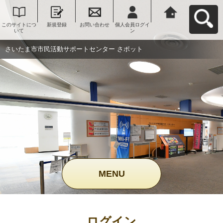
このサイトにつ
新規登録
お問い合わせ
個人会員ログイ
さいたま市市民
いて
ン
活動サポートセ
ンター さポット
へ戻る
さいたま市市民活動サポートセンター さポット
MENU
ログイン