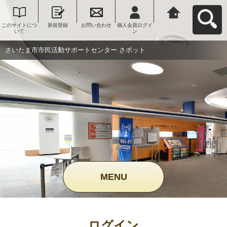
このサイトにつ
新規登録
お問い合わせ
個人会員ログイ
さいたま市市民
いて
ン
活動サポートセ
ンター さポット
へ戻る
さいたま市市民活動サポートセンター さポット
MENU
ログイン