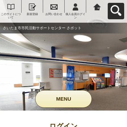
このサイトにつ
新規登録
お問い合わせ
個人会員ログイ
さいたま市市民
いて
ン
活動サポートセ
ンター さポット
へ戻る
さいたま市市民活動サポートセンター さポット
MENU
ログイン