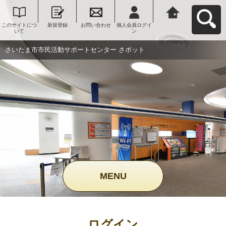
このサイトにつ
新規登録
お問い合わせ
個人会員ログイ
さいたま市市民
いて
ン
活動サポートセ
ンター さポット
へ戻る
さいたま市市民活動サポートセンター さポット
MENU
ログイン