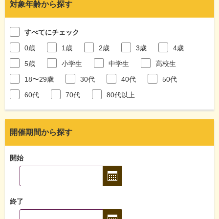
対象年齢から探す
すべてにチェック
0歳
1歳
2歳
3歳
4歳
5歳
小学生
中学生
高校生
18〜29歳
30代
40代
50代
60代
70代
80代以上
開催期間から探す
開始
終了