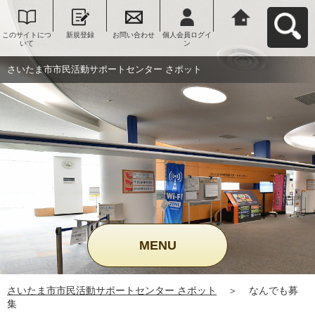
このサイトにつ
新規登録
お問い合わせ
個人会員ログイ
さいたま市市民
いて
ン
活動サポートセ
ンター さポット
へ戻る
さいたま市市民活動サポートセンター さポット
MENU
さいたま市市民活動サポートセンター さポット
＞
なんでも募
集