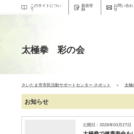
サイト内検索
このサイトについ
新規登
お問い合わ
て
録
せ
太極拳 彩の会
さいたま市市民活動サポートセンター さポット
＞
太極
お知らせ
公開日：2026年03月27日
太極拳で健康寿命を