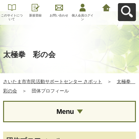
このサイトにつ
新規登録
お問い合わせ
個人会員ログイ
さいたま市市民
いて
ン
活動サポートセ
ンター さポット
へ戻る
太極拳 彩の会
さいたま市市民活動サポートセンター さポット
＞
太極拳
彩の会
＞
団体プロフィール
Menu