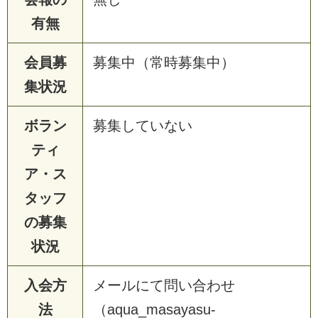
有無
会員募
募集中（常時募集中）
集状況
ボラン
募集していない
ティ
ア・ス
タッフ
の募集
状況
入会方
メールにて問い合わせ
法
（aqua_masayasu-