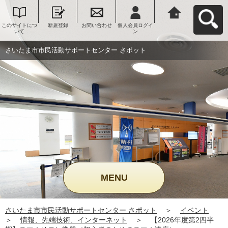
このサイトにつ
新規登録
お問い合わせ
個人会員ログイ
さいたま市市民
いて
ン
活動サポートセ
ンター さポット
へ戻る
さいたま市市民活動サポートセンター さポット
MENU
さいたま市市民活動サポートセンター さポット
＞
イベント
＞
情報、先端技術、インターネット
＞
【2026年度第2四半