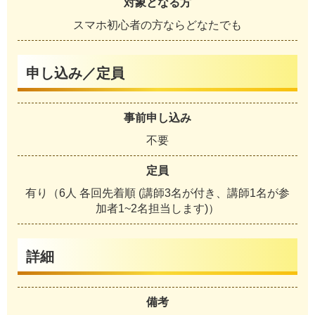
対象となる方
スマホ初心者の方ならどなたでも
申し込み／定員
事前申し込み
不要
定員
有り（6人 各回先着順 (講師3名が付き、講師1名が参
加者1~2名担当します)）
詳細
備考