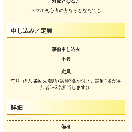
対象となる方
スマホ初心者の方ならどなたでも
申し込み／定員
事前申し込み
不要
定員
有り（6人 各回先着順 (講師3名が付き、講師1名が参
加者1~2名担当します)）
詳細
備考