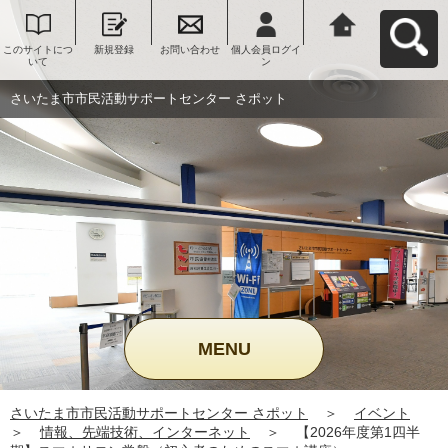
このサイトにつ
新規登録
お問い合わせ
個人会員ログイ
さいたま市市民
いて
ン
活動サポートセ
ンター さポット
へ戻る
さいたま市市民活動サポートセンター さポット
MENU
さいたま市市民活動サポートセンター さポット
＞
イベント
＞
情報、先端技術、インターネット
＞
【2026年度第1四半