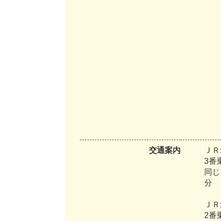
交通案内
ＪＲ
3番
同じ
分
ＪＲ
2番