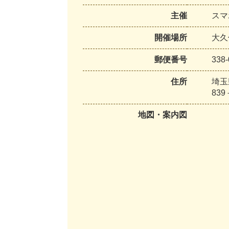
主催
スマ
開催場所
大久
郵便番号
338-
住所
埼玉
839
地図・案内図