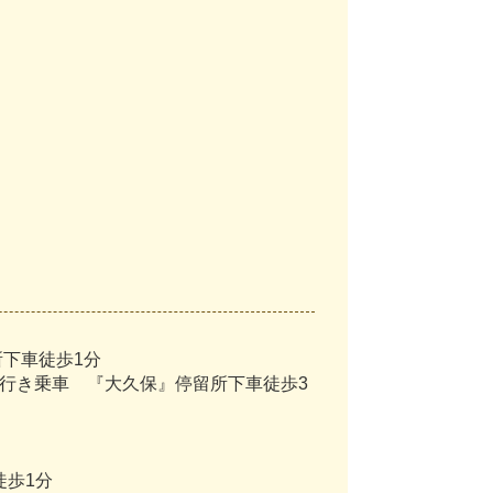
所下車徒歩1分
)」行き乗車 『大久保』停留所下車徒歩3
徒歩1分