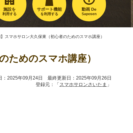
施設を
サポート機能
動画 De
利用する
を利用する
Saposen
半期】スマホサロン大久保東（初心者のためのスマホ講座）
者のためのスマホ講座）
：2025年09月24日 最終更新日：2025年09月26日
登録元：「
スマホサロンさいたま
」