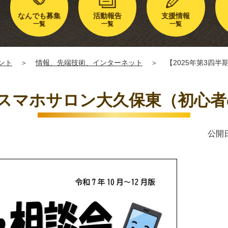
なんでも募集
活動報告
支援情報
一覧
一覧
一覧
ント
＞
情報、先端技術、インターネット
＞
【2025年第3四
期】スマホサロン大久保東（初心
公開日