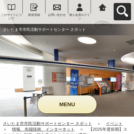
このサイトにつ
新規登録
お問い合わせ
個人会員ログイ
さいたま市市民
いて
ン
活動サポートセ
ンター さポット
へ戻る
さいたま市市民活動サポートセンター さポット
MENU
さいたま市市民活動サポートセンター さポット
＞
イベント
＞
情報、先端技術、インターネット
＞
【2025年度前期】ス