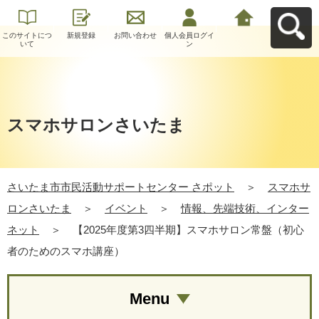
このサイトにつ
新規登録
お問い合わせ
個人会員ログイ
さいたま市市民
いて
ン
活動サポートセ
ンター さポット
へ戻る
スマホサロンさいたま
さいたま市市民活動サポートセンター さポット
＞
スマホサ
ロンさいたま
＞
イベント
＞
情報、先端技術、インター
ネット
＞
【2025年度第3四半期】スマホサロン常盤（初心
者のためのスマホ講座）
Menu