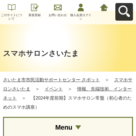
このサイトにつ
新規登録
お問い合わせ
個人会員ログイ
さいたま市市民
いて
ン
活動サポートセ
ンター さポット
へ戻る
スマホサロンさいたま
さいたま市市民活動サポートセンター さポット
＞
スマホサ
ロンさいたま
＞
イベント
＞
情報、先端技術、インター
ネット
＞
【2024年度前期】スマホサロン常盤（初心者のた
めのスマホ講座）
Menu