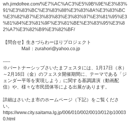
wh.jimdofree.com/%E7%AC%AC3%E5%9B%9E%E3%83%
91%E3%83%BC%E3%83%88%E3%83%8A%E3%83%BC
%E3%82%B7%E3%83%83%E3%83%97%E3%81%95%E3
%81%84%E3%81%9F%E3%81%BE%E3%83%95%E3%8
2%A7%E3%82%B9%E3%82%BF/
【問合せ】生きづらわーほりプロジェクト
Mail：zurahori@yahoo.co.jp
-----
※パートナーシップさいたまフェスタには、1月17日（水）
～2月16日（金）のフェスタ開催期間に、テーマである「ジ
ェンダー平等を実現しよう」に関する基調講演（動画配
信）や、様々な市民団体等による出展があります。
詳細はさいたま市のホームページ（下記）をご覧くださ
い。
https://www.city.saitama.lg.jp/006/010/002/0010/012/p10003
0.html