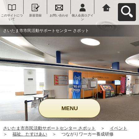
このサイトにつ
新規登録
お問い合わせ
個人会員ログイ
さいたま市市民
いて
ン
活動サポートセ
ンター さポット
へ戻る
さいたま市市民活動サポートセンター さポット
MENU
さいたま市市民活動サポートセンター さポット
＞
イベント
＞
福祉、たすけあい
＞
つながりワーカー養成研修