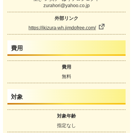
zurahori@yahoo.co.jp
外部リンク
https://ikizura-wh.jimdofree.com/
費用
費用
無料
対象
対象年齢
指定なし