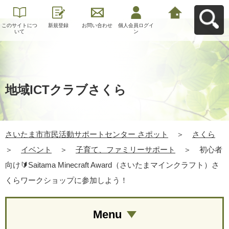
このサイトにつ
新規登録
お問い合わせ
個人会員ログイ
さいたま市市民
いて
ン
活動サポートセ
ンター さポット
へ戻る
地域ICTクラブさくら
さいたま市市民活動サポートセンター さポット
＞
さくら
＞
イベント
＞
子育て、ファミリーサポート
＞
初心者
向け🔰Saitama Minecraft Award（さいたまマインクラフト）さ
くらワークショップに参加しよう！
Menu