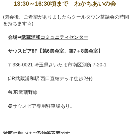
13:30～16:30頃まで わかちあいの会
(閉会後、ご希望がありましたらクールダウン茶話会の時間
を持ちます☆)
会場➡
武蔵浦和コミュニティセンター
サウスピア8F【第6集会室、第7＋8集会室】
〒336-0021 埼玉県さいたま市南区別所 7-20-1
(JR武蔵浦和駅 西口直結デッキ徒歩2分)
🔵JR武蔵野線
🔵サウスピア専用駐車場あり。
対面の集いはご予約等不要です。