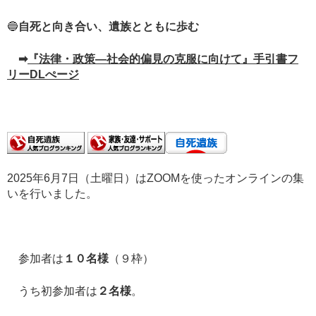
🔵
自死と向き合い、遺族とともに歩む
➡
『法律・政策―社会的偏見の克服に向けて』手引書フ
リーDLぺージ
2025年6月7日（土曜日）はZOOMを使ったオンラインの集
いを行いました。
参加者は
１０名様
（９枠）
うち初参加者は
２名様
。