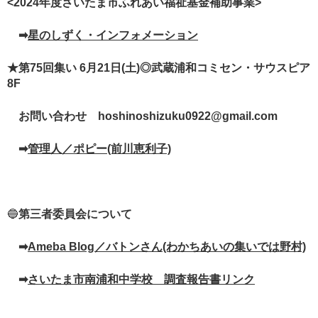
<2024年度さいたま市ふれあい福祉基金補助事業>
➡
星のしずく・インフォメーション
★第75回集い 6月21日(土)◎武蔵浦和コミセン・サウスピア
8F
お問い合わせ hoshinoshizuku0922@gmail.com
➡
管理人／ポピー(前川恵利子)
🔵
第三者委員会について
➡
Ameba Blog／バトンさん(わかちあいの集いでは野村)
➡
さいたま市南浦和中学校 調査報告書リンク