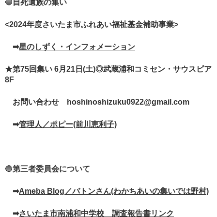
🔵
自死遺族の集い
<2024年度さいたま市ふれあい福祉基金補助事業>
➡
星のしずく・インフォメーション
★第75回集い 6月21日(土)◎武蔵浦和コミセン・サウスピア
8F
お問い合わせ hoshinoshizuku0922@gmail.com
➡
管理人／ポピー(前川恵利子)
🔵
第三者委員会について
➡
Ameba Blog／バトンさん(わかちあいの集いでは野村)
➡
さいたま市南浦和中学校 調査報告書リンク