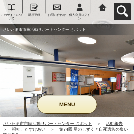
このサイトにつ
新規登録
お問い合わせ
個人会員ログイ
さいたま市市民
いて
ン
活動サポートセ
ンター さポット
へ戻る
さいたま市市民活動サポートセンター さポット
MENU
さいたま市市民活動サポートセンター さポット
＞
活動報告
＞
福祉、たすけあい
＞
第74回 星のしずく＊自死遺族の集い