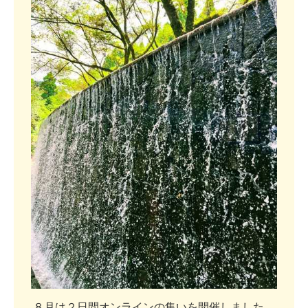
８
月
は
２
日
間
オ
ン
ラ
イ
ン
の
集
い
を
開
催
し
ま
し
た
。