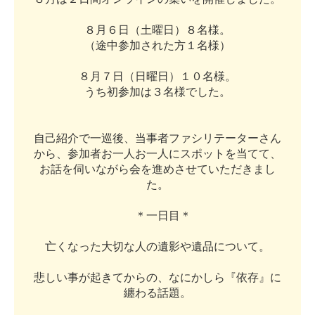
８
月
６
日
（
土
曜
日
）
８
名
様
。
（
途
中
参
加
さ
れ
た
方
１
名
様
）
８
月
７
日
（
日
曜
日
）
１
０
名
様
。
う
ち
初
参
加
は
３
名
様
で
し
た
。
自
己
紹
介
で
一
巡
後
、
当
事
者
フ
ァ
シ
リ
テ
ー
タ
ー
さ
ん
か
ら
、
参
加
者
お
一
人
お
一
人
に
ス
ポ
ッ
ト
を
当
て
て
、
お
話
を
伺
い
な
が
ら
会
を
進
め
さ
せ
て
い
た
だ
き
ま
し
た
。
＊
一
日
目
＊
亡
く
な
っ
た
大
切
な
人
の
遺
影
や
遺
品
に
つ
い
て
。
悲
し
い
事
が
起
き
て
か
ら
の
、
な
に
か
し
ら
『
依
存
』
に
纏
わ
る
話
題
。