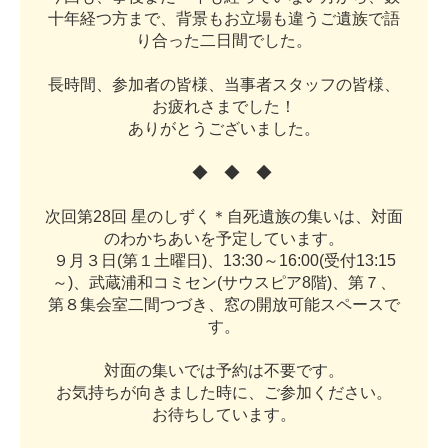
十
年
経
つ
方
ま
で
、
背
景
も
お
立
場
も
違
う
ご
遺
族
で
語
り
合
っ
た
二
日
間
で
し
た
。
長
時
間
、
参
加
者
の
皆
様
、
当
事
者
ス
タ
ッ
フ
の
皆
様
、
お
疲
れ
さ
ま
で
し
た
！
あ
り
が
と
う
ご
ざ
い
ま
し
た
。
◆
◆
◆
次
回
第
2
8
回
星
の
し
ず
く
＊
自
死
遺
族
の
集
い
は
、
対
面
の
わ
か
ち
あ
い
を
予
定
し
て
い
ま
す
。
９
月
３
日
(
第
１
土
曜
日
)
、
1
3
:
3
0
～
1
6
:
0
0
(
受
付
1
3
:
1
5
～
)
、
武
蔵
浦
和
コ
ミ
セ
ン
(
サ
ウ
ス
ピ
ア
8
階
)
、
第
７
、
第
８
集
会
室
二
間
つ
づ
き
、
窓
の
開
放
可
能
ス
ペ
ー
ス
で
す
。
対
面
の
集
い
で
は
予
約
は
不
要
で
す
。
お
気
持
ち
が
向
き
ま
し
た
時
に
、
ご
参
加
く
だ
さ
い
。
お
待
ち
し
て
い
ま
す
。