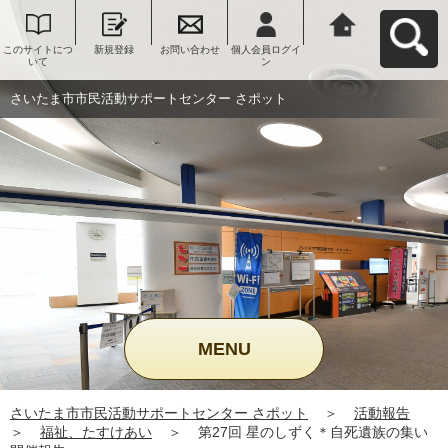
このサイトにつ
新規登録
お問い合わせ
個人会員ログイ
さいたま市市民
いて
ン
活動サポートセ
ンター さポット
へ戻る
さいたま市市民活動サポートセンター さポット
MENU
さいたま市市民活動サポートセンター さポット
＞
活動報告
＞
福祉、たすけあい
＞
第27回 星のしずく＊自死遺族の集い