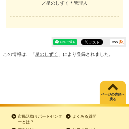
／
星
の
し
ず
く
＊
管
理
人
この情報は、「
星のしずく
」により登録されました。
ページの先頭へ
戻る
市民活動サポートセンタ
よくある質問
ーとは？