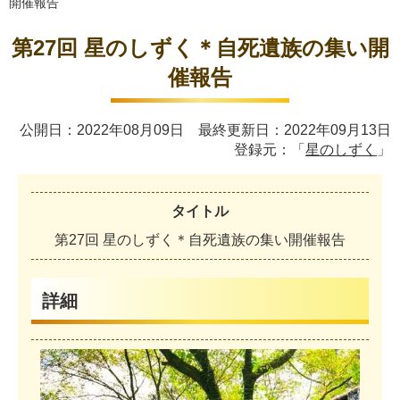
開催報告
第27回 星のしずく＊自死遺族の集い開
催報告
公開日：2022年08月09日 最終更新日：2022年09月13日
登録元：「
星のしずく
」
タイトル
第
2
7
回
星
の
し
ず
く
＊
自
死
遺
族
の
集
い
開
催
報
告
詳細