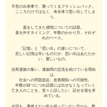
不
意
の
出
来
事
で
、
襲
っ
て
く
る
フ
ラ
ッ
シ
ュ
バ
ッ
ク
。
こ
こ
ろ
だ
け
で
は
な
く
、
体
全
体
で
思
い
出
し
て
し
ま
う
。
蓋
を
し
て
き
た
感
情
に
つ
い
て
の
話
題
。
蓋
を
外
す
タ
イ
ミ
ン
グ
、
年
数
の
か
か
り
方
、
そ
れ
ぞ
れ
の
ペ
ー
ス
。
『
記
憶
』
と
『
思
い
出
』
の
違
い
に
つ
い
て
。
悲
し
い
記
憶
は
辛
い
も
の
だ
が
、
思
い
出
は
あ
た
た
か
い
、
愛
し
い
も
の
。
自
死
遺
族
の
集
い
、
遺
族
間
の
交
流
を
続
け
て
い
る
理
由
は
。
社
会
へ
の
問
題
提
起
、
改
善
開
拓
へ
の
可
能
性
。
年
数
が
経
つ
に
つ
れ
話
題
に
は
出
せ
な
く
な
っ
て
い
く
亡
き
人
の
こ
と
を
、
堂
々
と
話
し
た
い
、
話
せ
る
場
を
求
め
て
い
る
。
今
回
も
、
事
後
ま
だ
一
年
も
経
っ
て
い
な
い
方
か
ら
、
数