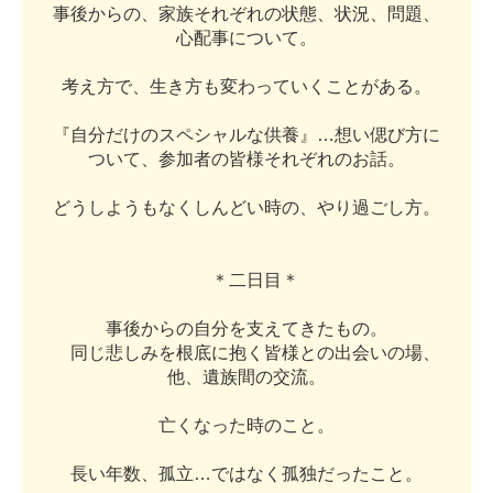
事
後
か
ら
の
、
家
族
そ
れ
ぞ
れ
の
状
態
、
状
況
、
問
題
、
心
配
事
に
つ
い
て
。
考
え
方
で
、
生
き
方
も
変
わ
っ
て
い
く
こ
と
が
あ
る
。
『
自
分
だ
け
の
ス
ペ
シ
ャ
ル
な
供
養
』
…
想
い
偲
び
方
に
つ
い
て
、
参
加
者
の
皆
様
そ
れ
ぞ
れ
の
お
話
。
ど
う
し
よ
う
も
な
く
し
ん
ど
い
時
の
、
や
り
過
ご
し
方
。
＊
二
日
目
＊
事
後
か
ら
の
自
分
を
支
え
て
き
た
も
の
。
同
じ
悲
し
み
を
根
底
に
抱
く
皆
様
と
の
出
会
い
の
場
、
他
、
遺
族
間
の
交
流
。
亡
く
な
っ
た
時
の
こ
と
。
長
い
年
数
、
孤
立
…
で
は
な
く
孤
独
だ
っ
た
こ
と
。