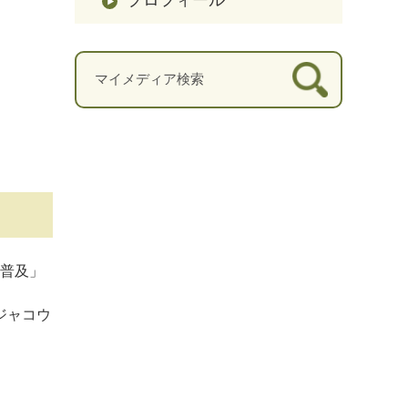
と普及」
ジャコウ