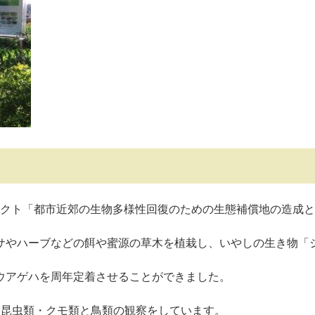
ジェクト「都市近郊の生物多様性回復のための生態補償地の造成
サやハーブなどの餌や蜜源の草木を植栽し、いやしの生き物「
ウアゲハを周年定着させることができました。
、昆虫類・クモ類と鳥類の観察をしています。