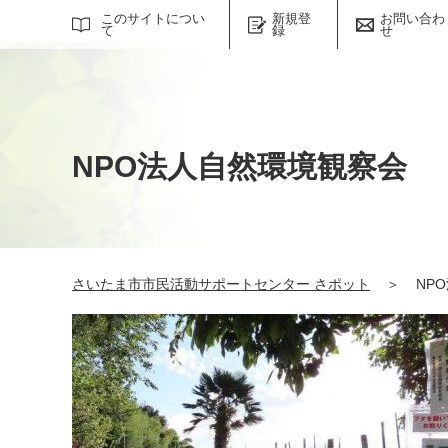
サイト内検索
このサイトについ
新規登
お問い合わ
て
録
せ
NPO法人自然環境観察会
さいたま市市民活動サポートセンター さポット
＞
NP